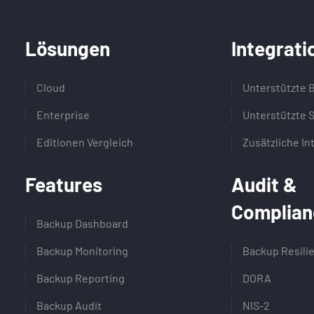
Lösungen
Integrati
Cloud
Unterstützte 
Enterprise
Unterstützte 
Editionen Vergleich
Zusätzliche In
Features
Audit &
Complian
Backup Dashboard
Backup Monitoring
Backup Resili
Backup Reporting
DORA
Backup Audit
NIS-2