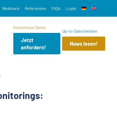
Webinare
Referenzen
FAQs
Login
Kostenlose Demo
Up-to-Date bleiben
Jetzt
News lesen!
anfordern!
:
onitorings: