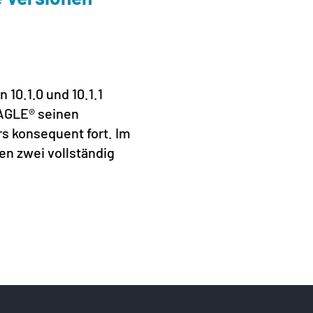
Prag
19. Juni
 10.1.0 und 10.1.1
Vom 16.
AGLE® seinen
Prague
s konsequent fort. Im
Connec
en zwei vollständig