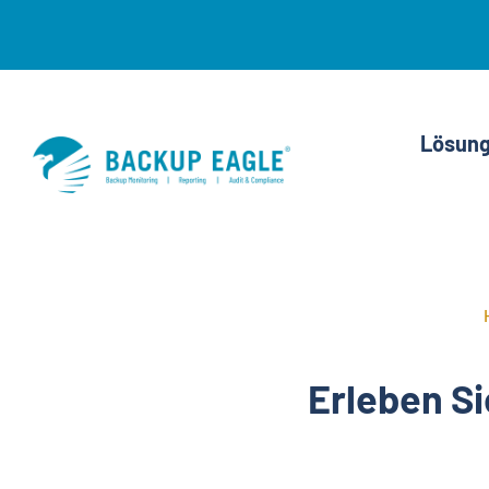
Skip
to
content
Lösun
Erleben Si