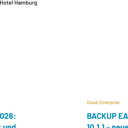
u Hotel Hamburg
!
Cloud
,
Enterprise
2026:
BACKUP EAG
t und
10.1.1 – neu