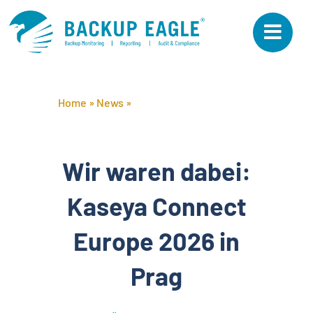
Skip
to
content
Home
»
News
»
Wir waren dabei: Kaseya
Connect Europe 2026 in Prag
Wir waren dabei:
Kaseya Connect
Europe 2026 in
Prag